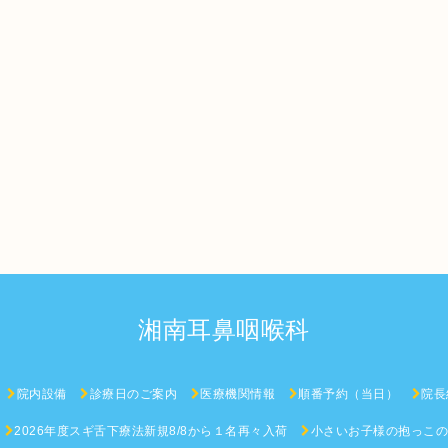
湘南耳鼻咽喉科
院内設備
診療日のご案内
医療機関情報
順番予約（当日）
院長
2026年度スギ舌下療法新規8/8から１名再々入荷
小さいお子様の抱っこ